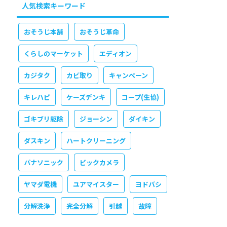
人気検索キーワード
おそうじ本舗
おそうじ革命
くらしのマーケット
エディオン
カジタク
カビ取り
キャンペーン
キレハピ
ケーズデンキ
コープ(生協)
ゴキブリ駆除
ジョーシン
ダイキン
ダスキン
ハートクリーニング
パナソニック
ビックカメラ
ヤマダ電機
ユアマイスター
ヨドバシ
分解洗浄
完全分解
引越
故障