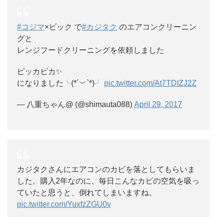
#コジマ
×ビック で
#カジタク
のエアコンクリーニン
グと
レンジフードクリーニングを依頼しました
ピッカピカ✨
になりました╰(*´︶`*)╯
pic.twitter.com/At7TDIZJ2Z
— 八重ちゃん@ (@shimauta088)
April 29, 2017
カジタクさんにエアコンのカビを落としてもらいま
した。購入2年なのに、毎日こんなカビの空気を吸っ
ていたと思うと、倒れてしまいますね。
pic.twitter.com/YuxfzZGU0v