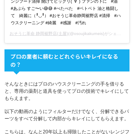
ンジフード清掃 開けてビックリ(ﾟ∀ﾟ) ファンの下に #油
#あぶら すご〜い😅😅 #べたべた #ベトベト 油と格闘し
て 綺麗に（╹◡╹） #おそうじ革命静岡裾野店 #清掃 #ハ
ウスクリーニング #綺麗 #感謝 #汚れ
おそうじ革命 静岡裾野店(土屋)
(@osoujikakumeis)がシェアした投稿 -
プロの業者に頼むとどれぐらいキレイになる
の？
そんなときにはプロのハウスクリーニングの手を借りる
と、専用の薬剤と道具を使ってプロの技術でキレイにして
もらえます。
以下の動画のようにフィルターだけでなく、分解できるパ
ーツをすべて分解して内部からキレイにしてもらえます。
こちらは、なんと20年以上も掃除したことがないレンジフ