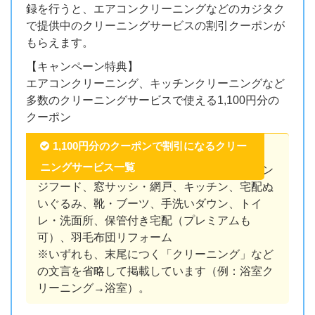
録を行うと、エアコンクリーニングなどのカジタク
で提供中のクリーニングサービスの割引クーポンが
もらえます。
【キャンペーン特典】
エアコンクリーニング、キッチンクリーニングなど
多数のクリーニングサービスで使える1,100円分の
クーポン
1,100円分のクーポンで割引になるクリー
ニングサービス一覧
エアコン、浴室、洗濯機、追い焚き配管、レン
ジフード、窓サッシ・網戸、キッチン、宅配ぬ
いぐるみ、靴・ブーツ、手洗いダウン、トイ
レ・洗面所、保管付き宅配（プレミアムも
可）、羽毛布団リフォーム
※いずれも、末尾につく「クリーニング」など
の文言を省略して掲載しています（例：浴室ク
リーニング→浴室）。