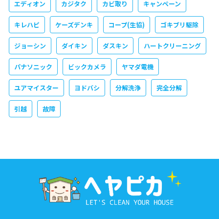
エディオン
カジタク
カビ取り
キャンペーン
キレハピ
ケーズデンキ
コープ(生協)
ゴキブリ駆除
ジョーシン
ダイキン
ダスキン
ハートクリーニング
パナソニック
ビックカメラ
ヤマダ電機
ユアマイスター
ヨドバシ
分解洗浄
完全分解
引越
故障