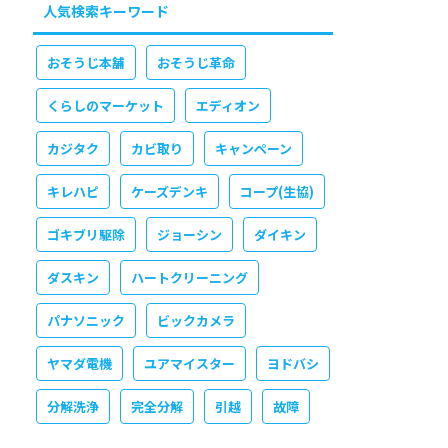
人気検索キーワード
おそうじ本舗
おそうじ革命
くらしのマーケット
エディオン
カジタク
カビ取り
キャンペーン
キレハピ
ケーズデンキ
コープ(生協)
ゴキブリ駆除
ジョーシン
ダイキン
ダスキン
ハートクリーニング
パナソニック
ビックカメラ
ヤマダ電機
ユアマイスター
ヨドバシ
分解洗浄
完全分解
引越
故障